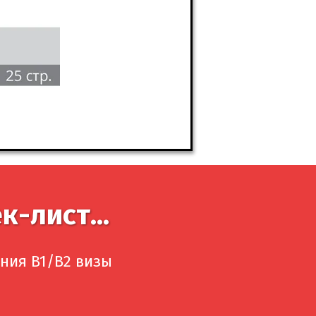
к-лист...
ния B1/B2 визы