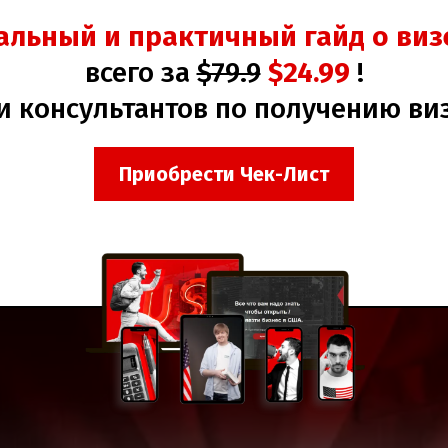
альный и практичный гайд о визе
всего за
$79.9
$24.99
!
ги консультантов по получению ви
Приобрести Чек-Лист