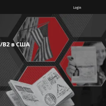
Login
/B2 в США