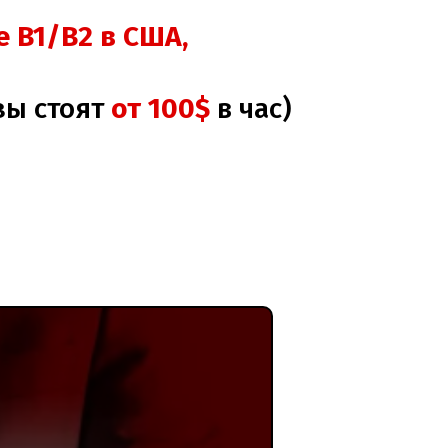
 B1/B2 в США,
зы стоят
от
100$
в час)