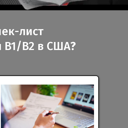
чек-лист
 B1/B2 в США
?