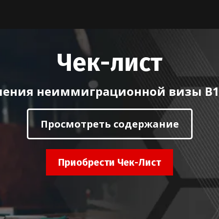
Чек-лист
чения неиммиграционной визы B1
Просмотреть содержание
Приобрести Чек-Лист